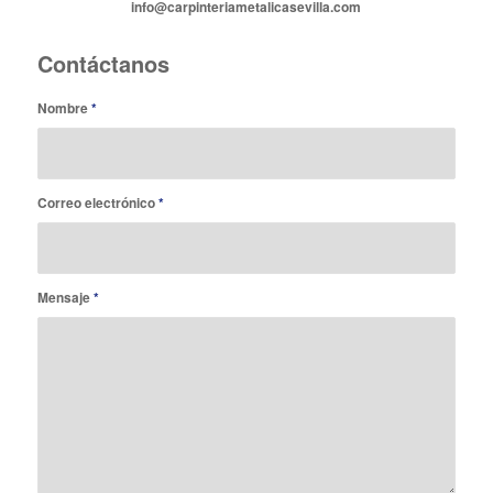
info@carpinteriametalicasevilla.com
Contáctanos
Nombre
*
Correo electrónico
*
Mensaje
*